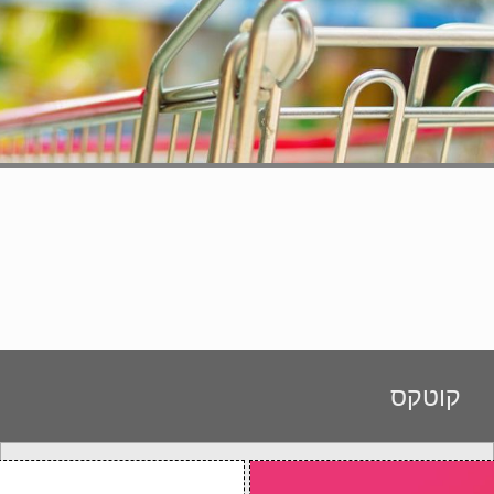
קוטקס