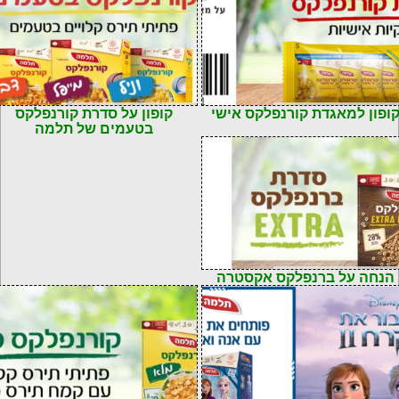
72901165306
קוד: 7290112496959
ופון למאגדת קורנפלקס אישי
קופון על סדרת קורנפלקס
בטעמים של תלמה
72901124968
הנחה על ברנפלקס אקסטרה