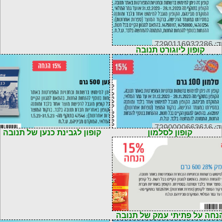
72901169322
קופון ליוגורט תנובה
72900006636
קוד: 7290116932224
קופון לסלמון
קופון לגבינת כנען של תנובה
72901169307
נחה על פתיתי עמק של תנובה