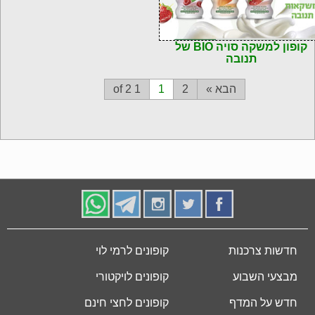
72901103206
קופון למשקה סויה BIO של
תנובה
הבא »
2
1
1 of 2
חדשות צרכנות
קופונים לרמי לוי
מבצעי השבוע
קופונים לויקטורי
חדש על המדף
קופונים לחצי חינם