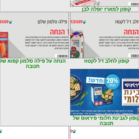
72901103267
קופון למארז יופלה לבן
72901103202
קוד: 7290110326708
קופון לחלב דל לקטוז
הנחה על פילה סלמון קפוא של
תנובה
72901103256
ופון לגבינת חלומי פיראוס של
תנובה