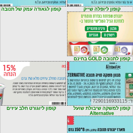
72901169322
קוד: 7290116932255
קופון ליופלה שייק
קופון לגאודה עמק של תנובה
72901169319
קופון לתנובה GOLD בחינם
72901169331
קוד: 7290116930770
קופון למשקה שיבולת שועל
קופון ליוגורט חלב עיזים
Alternative