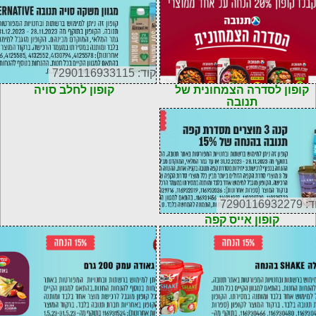
קוד: 7290116933115
קופון לסדרה הצמחונית של
קופון לחלב סויה
תנובה
72901169322
קופון אייס קפה