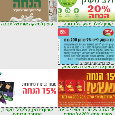
72900147637
קוד: 7290110320294
קופון לחלב משק של תנובה
קופון למשקה אורז של תנובה
72901169331
קופון לגבינה צהובה של עמק
72900147637
קוד: 7290110324223
15% הנחה על סדרת מוצרי גבינה
קופון פרמזן, קצ'קבל, רוקפור,
צהובה עמק 28% על המדף
קממבר, פרומעז