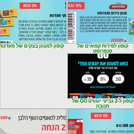
72900184009
קוד: 7290018091326
קופון לפירות קפואים של
קופון למגוון בצקים של מעדנות
סנפרוסט
קופון ל-2 גביעי יוגורט GO של
תנובה