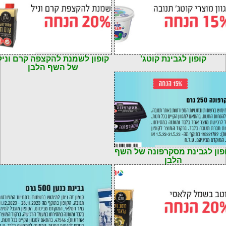
72901103242
קוד: 7290110324155
קופון לגבינת קוטג'
קופון לשמנת להקצפה קרם וניל
של השף הלבן
72901169322
פון לגבינת מסקרפונה של השף
הלבן