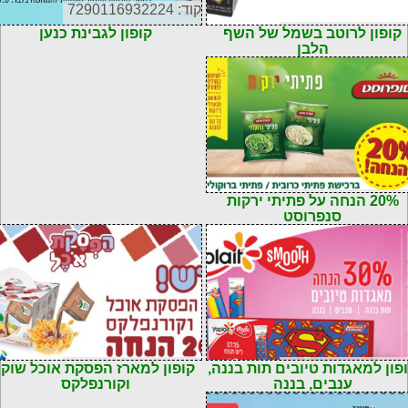
קוד: 7290116932224
72901103241
קופון לרוטב בשמל של השף
קופון לגבינת כנען
הלבן
72900001003
20% הנחה על פתיתי ירקות
סנפרוסט
72901103236
קוד: 7290110323233
פון למאגדות טיובים תות בננה,
קופון למארז הפסקת אוכל שוקו
ענבים, בננה
וקורנפלקס