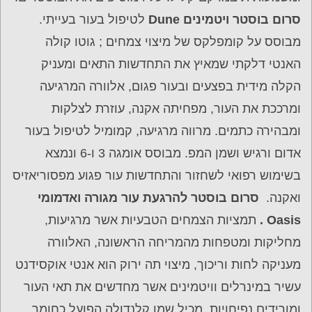
סרום בוסטר ויטמינים Dune
לטיפול בעור בעייתי.
מבוסס על קומפלקס של מיצוי צמחים ; גוטו קולה
האנטי דלקתי שמאיץ את התחדשות התאים ומעניק
הקלה מידית בפצעים ובעור פגום, אלוורה המרגיעה
ומרככת את העור, מפחיתה אקנה, עוזרת לצלקות
ומבהירה כתמים. מרווה מרגיעה, קמומיל לטיפול בעור
אדום ורגיש ושמן המפ. מבוסס אומגה 3 ו-6 ונמצא
בשימוש רפואי לשחזור והתחדשות עור פגוע מפסוריאזיס
ואקנה.
סרום בוסטר להרגעת עור מגורה ואדמומי
Oasis .
תמציות הצמחים הטבעיות אשר מרגיעות,
מחליקות ומטפחות מהמריחה הראשונה, האלוורה
מעניקה לחות וריכוך, מיצוי תה ירוק הוא אנטי אוקסידנט
עשיר במינרלים וויטמינים אשר מחדשים את תאי העור
ומורידים נפיחויות. מכיל שמן קלנדולה הפועל כחומר