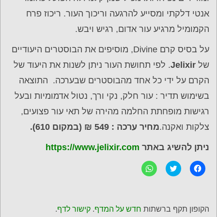
אנטי דלקתי ומסייע להרגעה וריכוך העור. ריכוז פרח
הקמומיל מרגיע עור אדום, רגיש ויבש.
על בסיס קרם Divine, מוסיפים את הבוסטרים היעודיים
של
Jelixir
. לפי תחושת העור ניתן לשנות את היעוד של
הקרם על ידי כל אחד מהבוסטרים שבערכה. התוצאה
בשימוש תדיר : עור חלק, נקי ורך, נטול אדמומיות ובעל
רגישות מופחתת החלמה מהירה של תאי עור פצועים,
צלקות ואקנה.
מחיר ערכה : 549
₪ (במקום 610).
ניתן להשיג באתר
https://www.jelixir.com
ל
C
ל
ח
l
ח
י
i
י
צ
c
צ
ה
k
ה
ל
t
ל
ש
o
ש
הקופון תקף ברשתות
חדש על המדף
.
קישור לדף
.
י
s
י