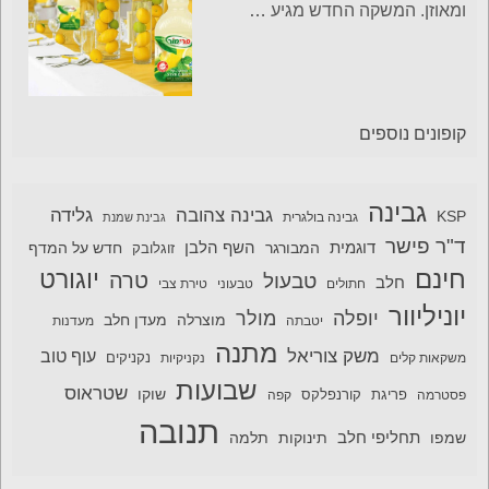
ומאוזן. המשקה החדש מגיע
…
קופונים נוספים
גבינה
גבינה צהובה
גלידה
KSP
גבינה בולגרית
גבינת שמנת
ד"ר פישר
דוגמית
השף הלבן
המבורגר
חדש על המדף
זוגלובק
חינם
יוגורט
טרה
טבעול
חלב
חתולים
טבעוני
טירת צבי
יוניליוור
יופלה
מולר
מוצרלה
מעדן חלב
יטבתה
מעדנות
מתנה
משק צוריאל
עוף טוב
משקאות קלים
נקניקיות
נקניקים
שבועות
שטראוס
שוקו
פסטרמה
פריגת
קורנפלקס
קפה
תנובה
תחליפי חלב
תלמה
שמפו
תינוקות