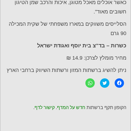
כאשר אוכלים מאכל מטוגן, איכות והרכב שמן הטיגון
חשובים מאוד".
הסלייסים משווקים במארז משפחתי של שקית המכילה
90 גרם
כשרות – בד"צ בית יוסף ואגודת ישראל
מחיר מומלץ לצרכן: 14.9 ₪
ניתן להשיג ברשתות המזון ורשתות השיווק ברחבי הארץ
ל
C
ל
ח
l
ח
י
i
י
צ
c
צ
ה
k
ה
ל
t
ל
ש
o
ש
הקופון תקף ברשתות
חדש על המדף
.
קישור לדף
.
י
s
י
ת
h
ת
ו
a
ו
ף
r
ף
ב
e
ב
פ
o
-