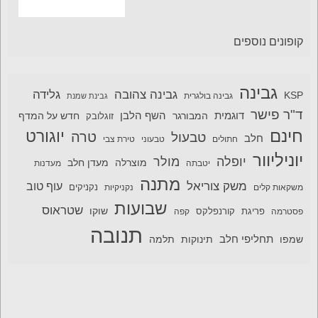
קופונים נוספים
גבינה
גבינה צהובה
גלידה
KSP
גבינה בולגרית
גבינת שמנת
ד"ר פישר
דוגמית
השף הלבן
המבורגר
חדש על המדף
זוגלובק
חינם
יוגורט
טרה
טבעול
חלב
חתולים
טבעוני
טירת צבי
יוניליוור
יופלה
מולר
מוצרלה
מעדן חלב
יטבתה
מעדנות
מתנה
משק צוריאל
עוף טוב
משקאות קלים
נקניקיות
נקניקים
שבועות
שטראוס
שוקו
פסטרמה
פריגת
קורנפלקס
קפה
תנובה
תחליפי חלב
תלמה
שמפו
תינוקות