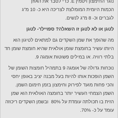
נוגד החימצון ויטמין E. כדי לסבר את האוזן
הכמות היומית המומלצת לצריכה היא כ- 10 מ"ג
לגברים וכ- 8 מ"ג לנשים.
לטגן או לא לטגן זו השאלה? ספויילר- לטגן
מה שהופך את שמן השקדים גם למתאים לטיגון הוא
היותו עשיר בחומצת שומן אולאית שהיא חומצת שומן חד
בלתי רוויה. או במילים פשוטות אומגה 9.
נוכחות גדולה של אומגה 9 בתמהיל חומצות השומן של
השמן הופכות אותו להיות בעל מבנה יציב באופן יחסי
והכי פחות מועד לפירוק וחימצון בזמן חימום השמן.
השמן הצמחי העשיר יותר בחומצה האולאית הוא שמן
הזית בו תכולתה עומדת על 80% ובשמן השקדים ריכוזה
עומד על כ- 70%.