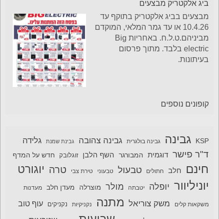
ביג אלקטריק מבצעים
מבצעים בביג אלקטריק בתוקף עד
10.4.26 או עד גמר המלאי, המוקדם
מביניהם.ט.ל.ח. באחריות Big
electric בלבד. מתוך פרסום
בעיתונות.
קופונים נוספים
גבינה
גבינה צהובה
גלידה
KSP
גבינה בולגרית
גבינת שמנת
ד"ר פישר
דוגמית
השף הלבן
המבורגר
חדש על המדף
זוגלובק
חינם
יוגורט
טרה
טבעול
חלב
חתולים
טבעוני
טירת צבי
יוניליוור
יופלה
מולר
מוצרלה
מעדן חלב
יטבתה
מעדנות
מתנה
משק צוריאל
עוף טוב
משקאות קלים
נקניקיות
נקניקים
שבועות