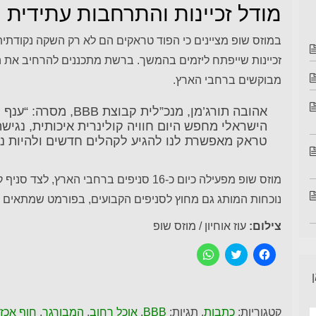
מודל זכיינות והתרחבות עתידית
במוזס שופ מציינים כי הפוד טראקים הם לא רק השקה נקודת
מבוקשים ברחבי הארץ.
אהובה תורג’מן, מנכ”לית
הישראלי מחפש היום חוויה קולינרית איכותית, נגיש
טראק מאפשרת לנו להגיע לקהלים חדשים ולהיות נו
מוזס שופ מפעילה כיום כ-16 סניפים ברחבי 
נוכחות המותג גם מחוץ לסניפים הקבועים, בפורמט שמתאים לא
צילום:
עוז אוחיון / מוזס שופ
ל
C
ל
ח
l
ח
י
i
י
צ
c
צ
ה
k
ה
ל
t
ל
ש
o
ש
קטגוריות:
כתבות
. תגיות:
BBB
,
אוכל רחוב
,
המבורגר
,
חוף אכזי