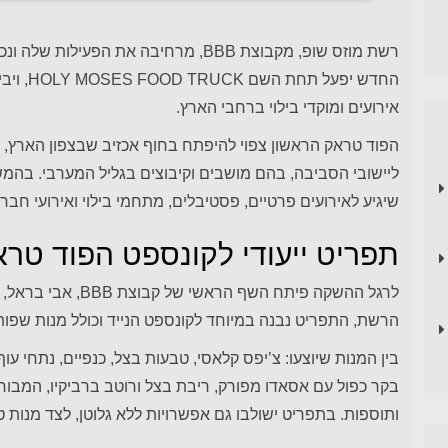
רשת מוזס שופ, מקבוצת BBB, מרחיבה את ה
החדש יפע
אירועים ומוקדי בילוי ברחבי הארץ.
הפוד טראק הראשון צפוי להיפתח בחוף אכזיב שבצפון הארץ, ו
ליישובי הסביבה, בהם מושבים וקיבוצים בגליל המערבי. בהמ
שיגיע לאירועים פרטיים, פסטיבלים, מתחמי בילוי ואירועי חבר
תפריט ייעודי לקונספט הפוד טרא
לרגל ההשקה פיתח השף 
הרשת, התפריט נבנה במיוחד לקונספט הנייד וכולל מנות שפותח
בין המנות שיוצעו: צ’יפס קלאסי, טבעות בצל, כנפיים, נתחי עו
בקר כפול עם אסאדו מפורק, ריבת בצל ורוטב ברביקיו, המבורגר
ותוספות. בתפריט ישולבו גם אפשרויות ללא גלוטן, לצד מנות טב