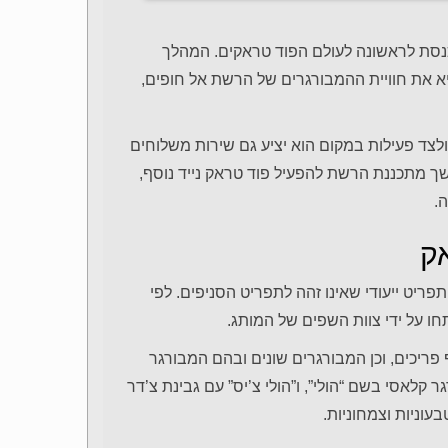
פעילות שלה ונכנסת לראשונה לעולם הפוד טראקים. המהלך
ל תחת השם HOLY MOSES FOOD TRUCK, ויביא את חוויית ההמבורגרים של הרשת אל חופים,
לצד פעילות במקום הוא יציע גם שירות משלוחים
שך מתכננת הרשת להפעיל פוד טראק נייד נוסף,
ה.
ק
הראשי של קבוצת BBB, אבי בראל, תפריט ייעודי שאינו זהה לתפריט הסניפים. לפי
ו על ידי צוות השפים של המותג.
ף פריכים, וכן המבורגרים שונים ובהם המבורגר
 קלאסי בשם “הולי”, ו”הולי צ’יס” עם גבינת צ’דר
עוניות וצמחוניות.