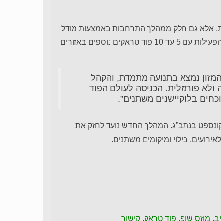
ית, אלא גם חלק ממהלך התרחבות באמצעות מודל
זכיינות שייפתח ליזמים בהמשך. ברשת מתכננים להרחיב את הפעילות עם 5 עד 10 פוד טראקים נוספים באזורים
 קבוצת BBB, מסרה: “ענף המזון נמצא בתנועה מתמדת, והקהל
ה ולא פורמלית. הכניסה לעולם הפוד
כחים בלוקיישנים משתנים”.
הארץ, לצד סניף קונספט בנתב”ג. המהלך החדש נועד לחזק את
ירועים, בילוי ומיקומים משתנים.
ב
,
מוזס שופ
,
פוד טראק
.
קישור