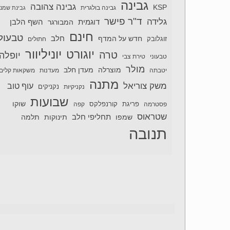
גבינה
גבינה צהובה
KSP
גבינה בולגרית
גבינת שמנ
ד"ר פישר
גלידה
דוגמית
השף הלבן
המבורגר
חינם
טבעול
חלב
חדש על המדף
זוגלובק
חתולים
יוניליוור
יוגורט
טרה
יופלה
טבעוני
טירת צבי
מולר
מוצרלה
מעדן חלב
יטבתה
מעדנות
משקאות קלים
מתנה
משק צוריאל
עוף טוב
נקניקיות
נקניקים
שבועות
שוקו
פסטרמה
פריגת
קורנפלקס
קפה
שטראוס
תחליפי חלב
תלמה
שמפו
תינוקות
תנובה