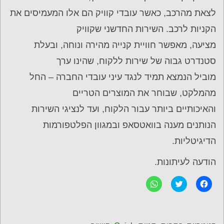
לצאת מהרכב, כאשר עובדי קוויק הם אלו המעמיסים את
הקניות לרכב. השירות החדשני שקוויק
מציעה, מאפשר חוויית קנייה מהירה ונוחה, ובעלת
סטנדרט גבוה של שירות ללקוח, שהינו ערך
מוביל הנמצא תמיד לנגד עיני עובדי החברה – החל
מהמלקט, שבוחר את המוצרים הטריים
והאיכותיים ביותר עבור הלקוח, ועד לנציגי השירות
הנותנים מענה בוואטסאפ ובמגוון הפלטפורמות
הדיגיטליות.
הודעה לעיתונות.
ל
C
ל
ח
l
ח
י
i
י
צ
c
צ
ה
k
ה
ל
t
ל
ש
o
ש