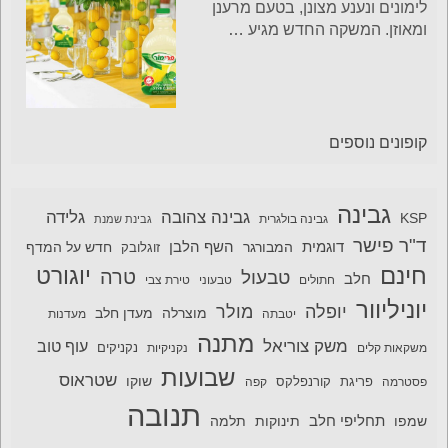
לימונים ונענע מצונן, בטעם מרענן
ומאוזן. המשקה החדש מגיע
…
קופונים נוספים
גבינה
גבינה צהובה
גלידה
KSP
גבינה בולגרית
גבינת שמנת
ד"ר פישר
דוגמית
השף הלבן
המבורגר
חדש על המדף
זוגלובק
חינם
יוגורט
טרה
טבעול
חלב
חתולים
טבעוני
טירת צבי
יוניליוור
יופלה
מולר
מוצרלה
מעדן חלב
יטבתה
מעדנות
מתנה
משק צוריאל
עוף טוב
משקאות קלים
נקניקיות
נקניקים
שבועות
שטראוס
שוקו
פסטרמה
פריגת
קורנפלקס
קפה
תנובה
תחליפי חלב
תלמה
שמפו
תינוקות