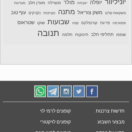
יוניליוור
יופלה
מולר
מוצרלה
מעדן חלב
יטבתה
מעדנות
מתנה
משק צוריאל
עוף טוב
משקאות קלים
נקניקיות
נקניקים
שבועות
שטראוס
שוקו
פסטרמה
פריגת
קורנפלקס
קפה
תנובה
תחליפי חלב
תלמה
שמפו
תינוקות
חדשות צרכנות
קופונים לרמי לוי
מבצעי השבוע
קופונים לויקטורי