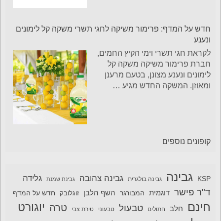
חדש על המדף: פרימור משיקה לחגי תשרי משקה קל לימונים
ונענע
לקראת חגי תשרי וימי הקיץ החמים,
חברת פרימור משיקה משקה קל
לימונים ונענע מצונן, בטעם מרענן
ומאוזן. המשקה החדש מגיע
…
קופונים נוספים
גבינה
גבינה צהובה
גלידה
KSP
גבינה בולגרית
גבינת שמנת
ד"ר פישר
דוגמית
השף הלבן
המבורגר
חדש על המדף
זוגלובק
חינם
יוגורט
טרה
טבעול
חלב
חתולים
טבעוני
טירת צבי