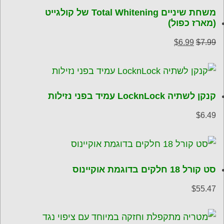
משחת שיניים Total Whitening של קולגייט
(מארז כפול)
המחיר
המחיר
$
6.99
$
7.99
המקורי
הנוכחי
היה:
הוא:
$6.99.
$7.99.
קנקן לשתיה LocknLock עמיד בפני נזילות
$
6.49
סט קורל 18 חלקים בדוגמת אוקיינוס
$
55.47