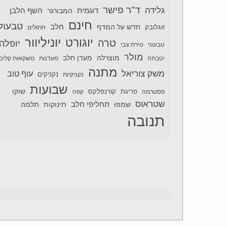
ד"ר פישר
גלידה
דוגמית
השף הלבן
המבורגר
חינם
טבעול
חלב
חדש על המדף
זוגלובק
חתולים
יוניליוור
יוגורט
טרה
יופלה
טבעוני
טירת צבי
מולר
מוצרלה
מעדן חלב
יטבתה
מעדנות
משקאות קלים
מתנה
משק צוריאל
עוף טוב
נקניקיות
נקניקים
שבועות
שוקו
פסטרמה
פריגת
קורנפלקס
קפה
שטראוס
תחליפי חלב
תלמה
שמפו
תינוקות
תנובה