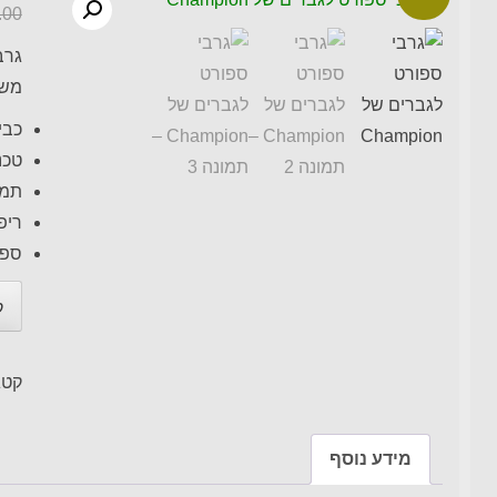
.00
גרב
משל
כבי
טכנו
תמי
ריפ
ספנ
ק
קטג
מידע נוסף