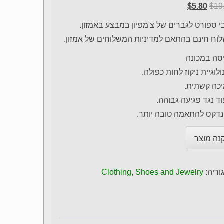
המחיר
המחיר
$
5.80
$
19
המקורי
הנוכחי
י ספורט לגברים של צ'מפיון במבצע באמזון.
היה:
הוא:
וח חינם בהתאם למדיניות המשלוחים של אמזון.
$5.80.
$19.00.
סה במכונה
לוגיית ניקוז לחות כפולה.
כה קשתית.
וד נגד פגיעה גבוהה.
דקס להתאמה טובה יותר.
נה מוצר
וריה:
Clothing, Shoes and Jewelry