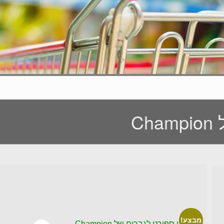
C
מבצע!