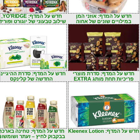
חדש על המדף: אוזני המן
חדש על המדף: YO'RIDGE,
במילויים שונים של אחוה
שילוב טבעוני של יוגורט ופוריד
חדש על המדף: סדרת מוצרי
חדש על המדף: סדרת ההיגיינ
פריכיות תחת מותג EXTRA
החדשה של קלינקס
חדש על המדף: Kleenex Lotion
חדש על המדף: טחינה בארכה
בבקבוק לחיץ – זעתר ושומשום