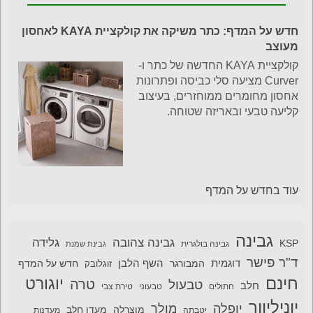
חדש על המדף: כתר משיקה את קולקציית KAYA לאחסון
מעוצב
קולקציית KAYA החדשה של כתר ו-
Curver מציעה סלי כביסה ופתרונות
אחסון מחומרים ממוחזרים, בעיצוב
קליעה טבעי ובאריזה שטוחה.
עוד בחדש על המדף
גבינה
גבינה צהובה
גלידה
KSP
גבינה בולגרית
גבינת שמנת
ד"ר פישר
דוגמית
השף הלבן
המבורגר
חדש על המדף
זוגלובק
חינם
יוגורט
טרה
טבעול
חלב
חתולים
טבעוני
טירת צבי
יוניליוור
יופלה
מולר
מוצרלה
מעדן חלב
יטבתה
מעדנות