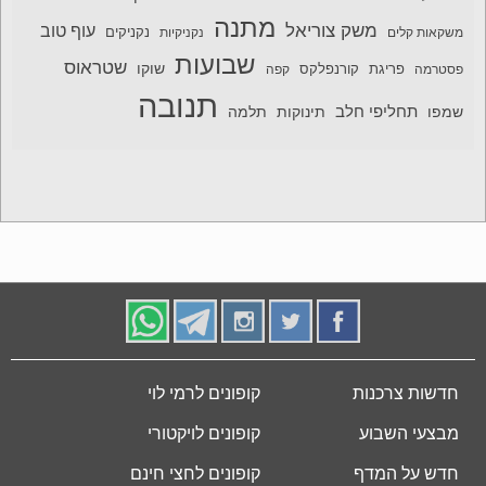
מתנה
משק צוריאל
עוף טוב
משקאות קלים
נקניקיות
נקניקים
שבועות
שטראוס
שוקו
פסטרמה
פריגת
קורנפלקס
קפה
תנובה
תחליפי חלב
תלמה
שמפו
תינוקות
חדשות צרכנות
קופונים לרמי לוי
מבצעי השבוע
קופונים לויקטורי
חדש על המדף
קופונים לחצי חינם