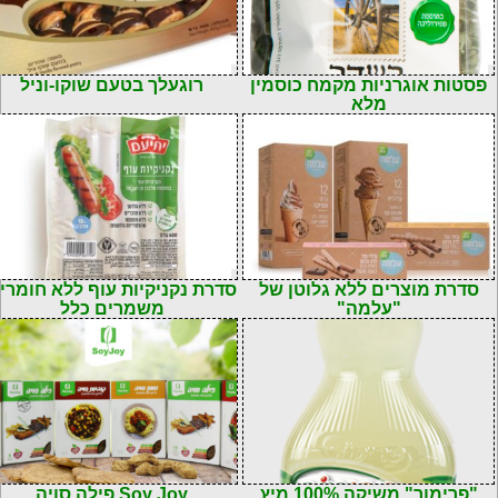
פסטות אוגרניות מקמח כוסמין
רוגעלך בטעם שוקו-וניל
מלא
סדרת מוצרים ללא גלוטן של
סדרת נקניקיות עוף ללא חומרי
"עלמה"
משמרים כלל
"פרימור" משיקה 100% מיץ
Soy Joy פילה סויה