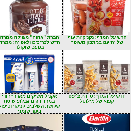
חדש על המדף: נקניקיות עוף
חברת "אחוה" משיקה ממרח
של יחיעם במתכון משופר
חדש לכריכים ולאפייה: ממרח
בטעם שוקולד
חדש על המדף: סדרת צ'יפס
אקניל משיקים מארז ייחודי
קפוא של מילוטל
במהדורה מוגבלת: שיטת
שלושת השלבים לניקוי וטיפול
בעור שומני