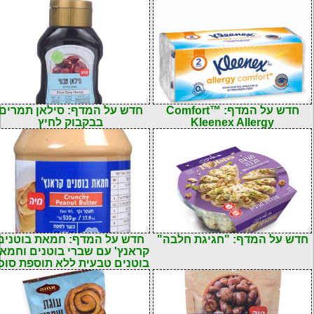
חדש על המדף: Comfort™
חדש על המדף: סילאן תמרים
Kleenex Allergy
בבקבוק לחיץ
חדש על המדף: "חגיגת חלבה"
חדש על המדף: חמאת בוטנים
קראנץ' עם שברי בוטנים וחמא
בוטנים טבעית ללא תוספת סוכ