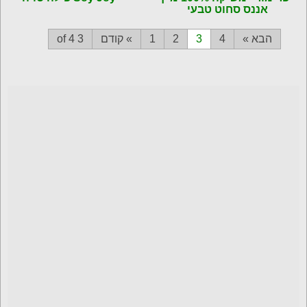
אננס סחוט טבעי
הבא »
4
3
2
1
» קודם
3 of 4