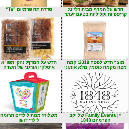
חדש על המדף מבית דלייט:
סדרת תה פרמיום "Te"
קריספיות וקליליות בטעם זעתר
מוצר חדש לפסח 2019: קמח
חדש על המדף: ניוקי תפו"א
מצה מקמח כוסמין מלא אורגני
איטלקי ואורגני של השדה
יין Family Events של יקב
משלוחי מנות לילדים תרומה
הפרמיום 1848
לילדי דושן